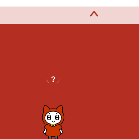
？
＼
／