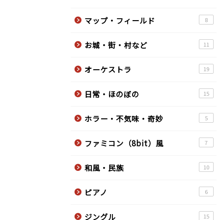
マップ・フィールド
8
お城・街・村など
11
オーケストラ
19
日常・ほのぼの
15
ホラー・不気味・奇妙
5
ファミコン（8bit）風
7
和風・民族
10
ピアノ
6
ジングル
15