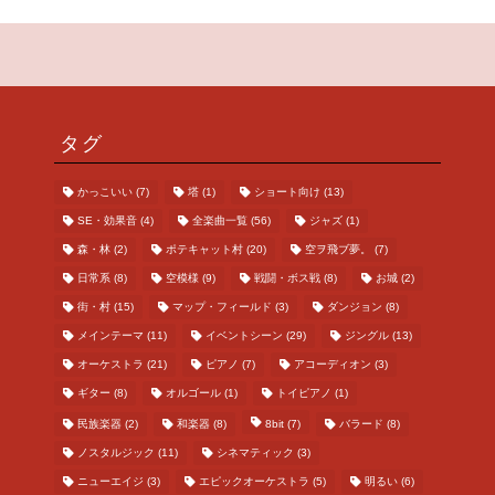
タグ
かっこいい
(7)
塔
(1)
ショート向け
(13)
SE・効果音
(4)
全楽曲一覧
(56)
ジャズ
(1)
森・林
(2)
ポテキャット村
(20)
空ヲ飛ブ夢。
(7)
日常系
(8)
空模様
(9)
戦闘・ボス戦
(8)
お城
(2)
街・村
(15)
マップ・フィールド
(3)
ダンジョン
(8)
メインテーマ
(11)
イベントシーン
(29)
ジングル
(13)
オーケストラ
(21)
ピアノ
(7)
アコーディオン
(3)
ギター
(8)
オルゴール
(1)
トイピアノ
(1)
民族楽器
(2)
和楽器
(8)
8bit
(7)
バラード
(8)
ノスタルジック
(11)
シネマティック
(3)
ニューエイジ
(3)
エピックオーケストラ
(5)
明るい
(6)